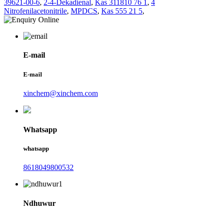
39621-00-6
,
2-4-Dekadienal
,
Kas 311810 76 1
,
4
Nitrofenilacetonitrile
,
MPDCS
,
Kas 555 21 5
,
E-mail
E-mail
xinchem@xinchem.com
Whatsapp
whatsapp
8618049800532
Ndhuwur