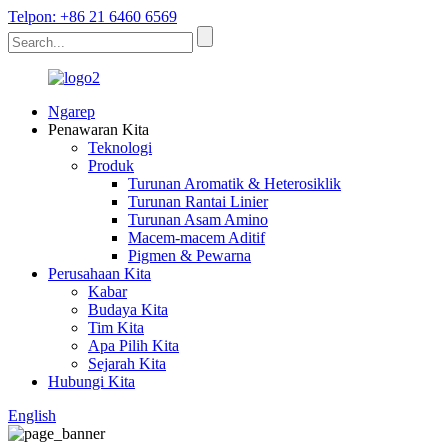
Telpon: +86 21 6460 6569
Ngarep
Penawaran Kita
Teknologi
Produk
Turunan Aromatik & Heterosiklik
Turunan Rantai Linier
Turunan Asam Amino
Macem-macem Aditif
Pigmen & Pewarna
Perusahaan Kita
Kabar
Budaya Kita
Tim Kita
Apa Pilih Kita
Sejarah Kita
Hubungi Kita
English