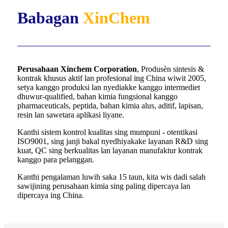
Babagan
XinChem
Perusahaan Xinchem Corporation
, Produsèn sintesis &
kontrak khusus aktif lan profesional ing China wiwit 2005,
setya kanggo produksi lan nyediakke kanggo intermediet
dhuwur-qualified, bahan kimia fungsional kanggo
pharmaceuticals, peptida, bahan kimia alus, aditif, lapisan,
resin lan sawetara aplikasi liyane.
Kanthi sistem kontrol kualitas sing mumpuni - otentikasi
ISO9001, sing janji bakal nyedhiyakake layanan R&D sing
kuat, QC sing berkualitas lan layanan manufaktur kontrak
kanggo para pelanggan.
Kanthi pengalaman luwih saka 15 taun, kita wis dadi salah
sawijining perusahaan kimia sing paling dipercaya lan
dipercaya ing China.